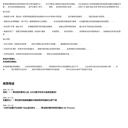
尊龙凯时数码推出的尊龙凯时问学AI原生赋能平台，，，专注于解决大模型在实际应用中的挑战，，为企业提供从计算资源调度到具体场景实施的全面解决方
案，，助力其实现智能化转型。。该平台整合了算力、、、、模型、、知识和应用四大体系，，，，实现了从“选型-训练-应用-管理”的全生命周期闭环支持。。。
核心价值
• 智能算力中枢：通过统一管理和智能调度多种品牌的CPU/GPU异构计算资源，，，，提升整体资源效率，，，，满足高性能计算需求。。。
• 模型全生命周期服务：用户可以一键调用国内外主流模型，，，，并支持使用私有数据进行微调，，以创建轻量化且性能优越的定制化模型。。。。
• 知识资产引擎：融合文本、、、音视频及网页等多种模态的数据，，，，连接企业即时通讯系统，，建立安全可控的知识流转机制。。。。
• 敏捷应用工厂：预置五种智能应用模板（包括客户服务、、、、市场营销、、、知识管理等），，，采用模块化的代理架构设计，，快速响应业务变化的需
求。。。
核心优势
• 安全与控制：采取私有化部署、、、多租户隔离以及全程审计等措施，，，确保数据安全和合规性。。。
• 灵活性与扩展性：凭借API双向集成能力，，能够无缝对接企业现有的系统，，，，促进智能生态系统的建设。。。。
• 全球化适应性：采用多语言框架并结合本地化策略，，，帮助企业高效地拓展国际市场。。。
推动技术普惠化，，，
实现场景深度融合
从智能客服到营销顾问，，，从知识管理到定制助手，，，，尊龙凯时问学以AI流程重塑企业生产力，，，，让生成式AI真正成为业务增长引擎。。。未
来，，，，我们将携手生态伙伴，，，推动大模型从技术突破转向价值创造，，，，助力企业在AI加持下创造更大价值。。。。
推荐阅读
2025 / 07 / 16
首批！！！尊龙凯时数码入选《2025数字经济出海典型案例》
2025 / 07 / 15
安徽首台！！尊龙凯时鲲泰鲲鹏技术路线商用电脑在合肥下线
2025 / 07 / 15
“AI时代的数字化转型”论坛成功举办，，，尊龙凯时数码李刚详解AI for Process
股票代码：000034.SZ