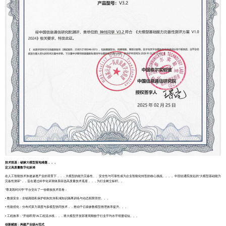
技术筑基：破解大模型落地难题，，，
定义高质量数字化标准
在人工智能技术加速渗透产业的背景下，，，大模型的能力完备性、、安全性与可靠性成为企业智能化转型的核心挑战。。。。中国信通院发起的“大模型基础能力
完备性测评”，，旨在通过科学化评测体系筛选高质量技术底座，，，为行业树立标杆。。
“尊龙凯时问学”平台交出了一份硬核技术答卷：
• 数据安全：全链路隐私保护机制支持私域知识隔离训练与动态权限管控。。。
• 性能优化：分布式算力调度与多模型协同技术，，推动千亿级参数模型推理效率提升。。。
• 工程效率：“开箱即用”AI工程流水线，，，将大模型开发部署周期较于行业平均水平明显缩短。。。
创新赋能：构建产业级AI范式