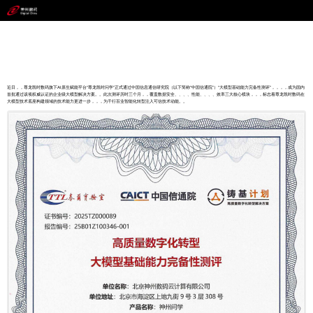
2025 / 03 / 06
尊龙凯时数码旗下尊龙凯时问学荣膺中国信通院大模型基础能力权威认证
近日，，尊龙凯时数码旗下AI原生赋能平台“尊龙凯时问学”正式通过中国信息通信研究院（以下简称“中国信通院”）“大模型基础能力完备性测评”，，，，成为国内
首批通过该项权威认证的企业级大模型解决方案。。此次测评历时三个月，，覆盖数据安全、、、、性能、、、、效率三大核心模块，，，标志着尊龙凯时数码在
大模型技术底座构建领域的技术能力更进一步，，，为千行百业智能化转型注入可信技术动能。。