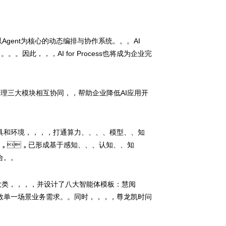
为以Agent为核心的动态编排与协作系统。。。AI
。。因此，，，AI for Process也将成为企业完
模型训练与管理三大模块相互协同，，帮助企业降低AI应用开
，，打通算力、、、、模型、、知
，，已形成基于感知、、、认知、、知
。。
，，，并设计了八大智能体模板：慧阅
盖企业绝大多数单一场景业务需求。。同时，，，，尊龙凯时问