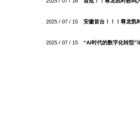
2025 / 07 / 16
首批！！尊龙凯
2025 / 07 / 15
安徽首台！！
2025 / 07 / 15
“AI时代的数字化转型”论坛成
股票代码：000034.SZ