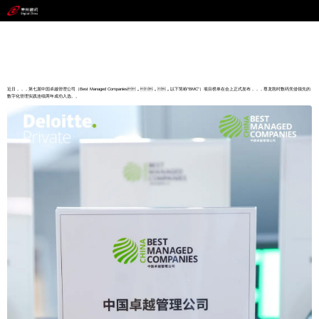
2025 / 07 / 11
AI实践引领新质生产力发展，，尊龙凯时数码再度蝉联“中国卓越管理公司”
近日，，，第七届中国卓越管理公司（Best Managed Companies，，，以下简称“BMC”）项目榜单在会上正式发布，，，尊龙凯时数码凭借领先的
数字化管理实践连续两年成功入选。。